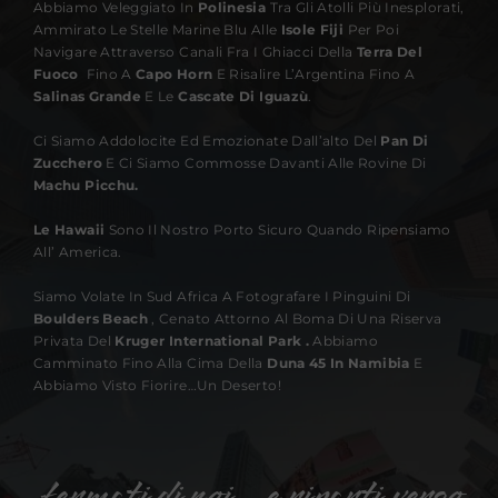
Abbiamo Veleggiato In
Polinesia
Tra Gli Atolli Più Inesplorati,
Ammirato Le Stelle Marine Blu Alle
Isole Fiji
Per Poi
Navigare Attraverso Canali Fra I Ghiacci Della
Terra Del
Fuoco
Fino A
Capo Horn
E Risalire L’Argentina Fino A
Salinas Grande
E Le
Cascate Di Iguazù
.
Ci Siamo Addolocite Ed Emozionate Dall’alto Del
Pan Di
Zucchero
E Ci Siamo Commosse Davanti Alle Rovine Di
Machu Picchu.
Le Hawaii
Sono Il Nostro Porto Sicuro Quando Ripensiamo
All’ America.
Siamo Volate In Sud Africa A Fotografare I Pinguini Di
Boulders Beach
, Cenato Attorno Al Boma Di Una Riserva
Privata Del
Kruger International Park .
Abbiamo
Camminato Fino Alla Cima Della
Duna 45 In Namibia
E
Abbiamo Visto Fiorire…un Deserto!
fermati di noi… e riparti verso