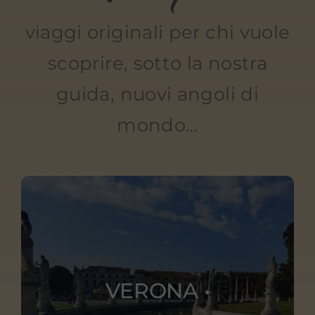
viaggi originali per chi vuole
scoprire, sotto la nostra
guida, nuovi angoli di
mondo…
VERONA •