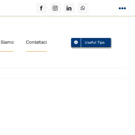
 Siamo
Contattaci
Useful Tips
shop
shop
shop
p
sho