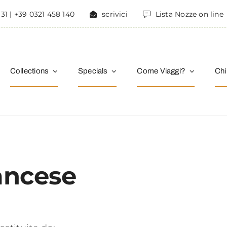
31 | +39 0321 458 140
scrivici
Lista Nozze on line
Collections
Specials
Come Viaggi?
Chi
shop
shop
shop
hop
rancese
p
sho