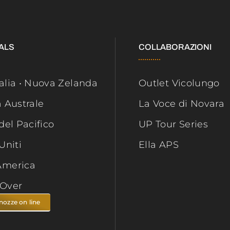
ALS
COLLABORAZIONI
alia • Nuova Zelanda
Outlet Vicolungo
a Australe
La Voce di Novara
 del Pacifico
UP Tour Series
Uniti
Ella APS
America
tOver
 nozze on line