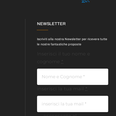
NEWSLETTER
Iscriviti alla nostra Newsletter per ricevere tutte
le nostre fantastiche proposte
Inserisci il tuo nome e
cognome
*
inserisci la tua mail
*
acconsento al