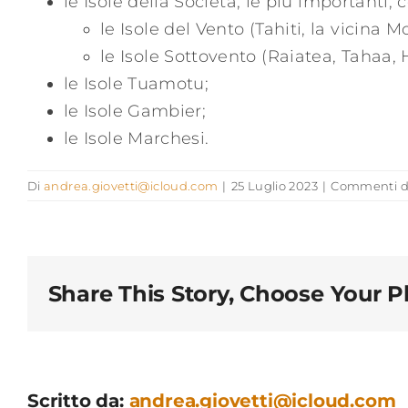
le Isole della Società, le più importanti, c
le Isole del Vento (Tahiti, la vicina M
le Isole Sottovento (Raiatea, Tahaa,
le Isole Tuamotu;
le Isole Gambier;
le Isole Marchesi.
Di
andrea.giovetti@icloud.com
|
25 Luglio 2023
|
Commenti dis
Share This Story, Choose Your P
Scritto da:
andrea.giovetti@icloud.com