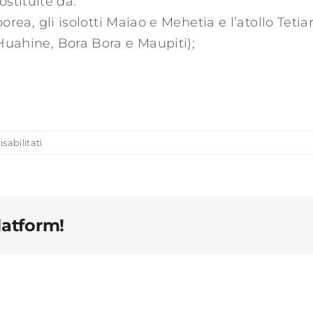
ostituite da:
oorea, gli isolotti Maiao e Mehetia e l’atollo Tetia
 Huahine, Bora Bora e Maupiti);
su
abilitati
isole
polinesia
francese
latform!