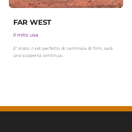
FAR WEST
il mito usa
E’ stato il set perfetto di centinaia di film, sarà
una scoperta continua…