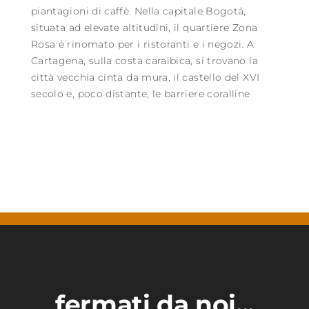
piantagioni di caffè. Nella capitale Bogotá,
situata ad elevate altitudini, il quartiere Zona
Rosa è rinomato per i ristoranti e i negozi. A
Cartagena, sulla costa caraibica, si trovano la
città vecchia cinta da mura, il castello del XVI
secolo e, poco distante, le barriere coralline
fermati da noi...