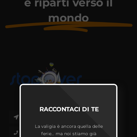
e riparti verso il
mondo
RACCONTACI DI TE
28100 Novara • Via Torelli n° 2A
La valigia è ancora quella delle
+39 0321 466 931 | +39 0321 458 140
ferie… ma noi stiamo già