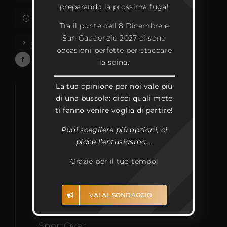
preparando la prossima fuga!
Su appuntamento in orari d’ufficio
Tra il ponte dell’8 Dicembre e
San Gaudenzio 2027 ci sono
privacy & cookies policy
occasioni perfette per staccare
la spina.
La tua opinione per noi vale più
SPECIALS
di una bussola: dicci quali mete
ti fanno venire voglia di partire!
Australia • Nuova Zelanda
Puoi scegliere più opzioni, ci
piace l’entusiasmo….
Africa Australe
Grazie per il tuo tempo!
Isole del Pacifico
Stati Uniti
VAI AL SONDAGGIO
Sud America
SportOver