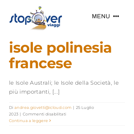
Salta
al
MENU
contenuto
Home
isole polinesia
francese
Collections
Specials
le Isole Australi; le Isole della Società, le
più importanti, [...]
Come Viaggi?
Di
andrea.giovetti@icloud.com
|
25 Luglio
su
2023
|
Commenti disabilitati
Chi Siamo
isole
Continua a leggere
polinesia
francese